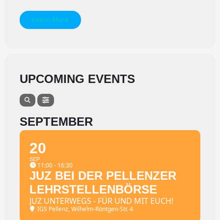
Learn More
UPCOMING EVENTS
SEPTEMBER
20
SEP
11:00 - 16:30
JUZ BEI DER PELLENZER
LEHRSTELLENBÖRSE
JUZ UNTERWEGS - FÜR UND MIT EUCH!
IGS Pellenz
, Wilhelm-Röntgen-Str. 4